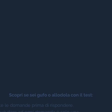
Scopri se sei gufo o allodola con il test:
te le domande prima di rispondere. 
i può dare ad ogni domanda è solo una. 