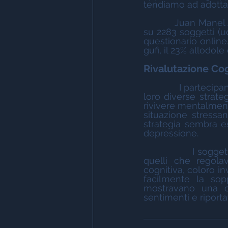
tendiamo ad adottar
          Juan Manel Antùnez dell'università di Malaga (Spagna) ha condotto una ricerca 
su 2283 soggetti (u
questionario online
gufi, il 23% allodole
Rivalutazione Co
              I partecipanti inoltre completarono un questionario che indagava l'utilizzo delle 
loro diverse strate
rivivere mentalment
situazione stressa
strategia sembra e
depressione. 
               I soggetti che avevano ottenuti i punteggi più elevati come allodole erano 
quelli che regola
cognitiva, coloro i
facilmente la sopp
mostravano una ca
sentimenti e riportav