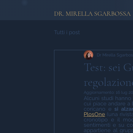
DR. MIRELLA SGARBOSSA
Tutti i post
Dr Mirella Sgarbo
Test: sei 
regolazion
Aggiornamento:
16 lug 2
Alcuni studi hanno 
cui piace andare a l
coricano e 
si alza
PlosOne
 (una rivis
cronotipo e il mod
sentimenti e su co
appartiene al grupp