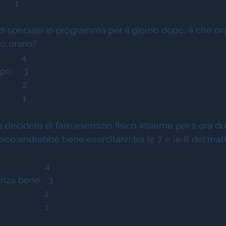
     1 
di speciale in programma per il giorno dopo, a che ora
to orario? 
       4 
o     3  
       2 
       1 
 decidete di fare esercizio fisico insieme per 1 ora du
ico andrebbe bene esercitarvi tra le 7 e le 8 del matti
              4 
nza bene   3 
              2 
              1 