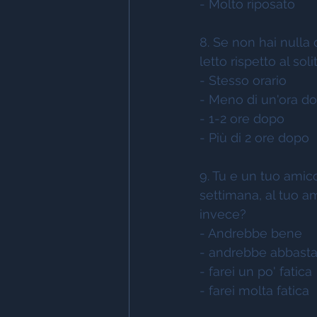
- Molto riposato       
8. Se non hai nulla 
letto rispetto al soli
- Stesso orario          
- Meno di un'ora dop
- 1-2 ore dopo           
- Più di 2 ore dopo    
9. Tu e un tuo amico
settimana, al tuo am
invece? 
- Andrebbe bene        
- andrebbe abbasta
- farei un po' fatica     
- farei molta fatica      