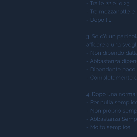
- Tra le 22 e le 23     
- Tra mezzanotte e l'
- Dopo l'1                 
3. Se c'è un particol
affidare a una svegl
- Non dipendo dalla sveg
- Abbastanza dipende
- Dipendente poco dall
- Completamente di
4. Dopo una normale 
- Per nulla semplice  
- Non proprio sempli
- Abbastanza Sempli
- Molto semplice       