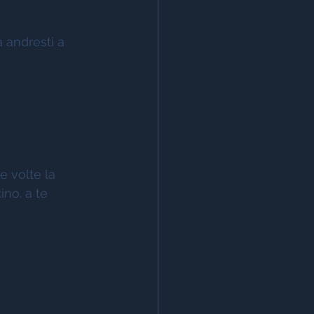
 andresti a 
e volte la 
no. a te 