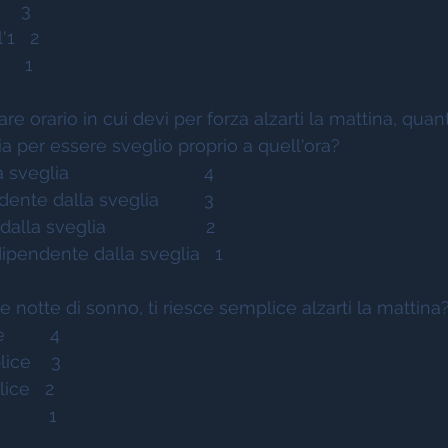
    3 
1   2 
     1 
are orario in cui devi per forza alzarti la mattina, quant
ia per essere sveglio proprio a quell'ora? 
lia                           4 
nte dalla sveglia         3 
a sveglia                    2 
pendente dalla sveglia   1 
notte di sonno, ti riesce semplice alzarti la mattina?
       4 
ce    3 
ce   2 
       1 