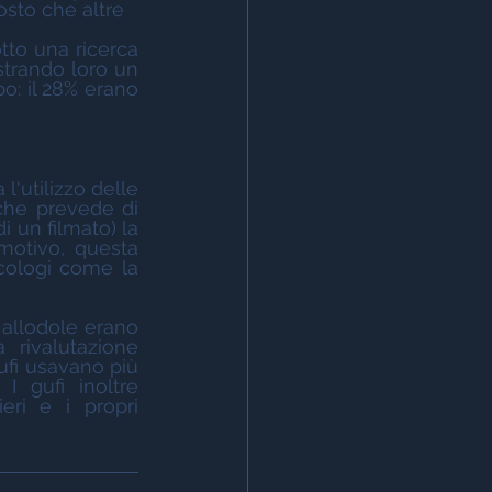
osto che altre
trando loro un 
o: il 28% erano 
che prevede di 
un filmato) la 
otivo, questa 
cologi come la 
rivalutazione 
fi usavano più 
 gufi inoltre 
ri e i propri 