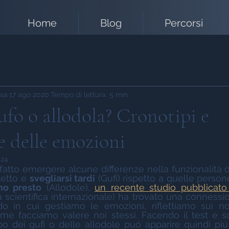
Home
Blog
Percorsi
ssa
17 ago 2020
Tempo di lettura: 5 min
Gufo o allodola? Cronotipi e
e delle emozioni
024
fatto emergere alcune differenze nella funzionalità d
etto e 
svegliarsi tardi
 (Gufi) rispetto a quelle person
no presto
 (Allodole), 
un recente studio pubblicat
ta scientifica internazionale) ha trovato una connession
o in cui gestiamo le emozioni, riflettiamo sui nos
me facciamo valere noi stessi. Facendo il test e s
o dei gufi o delle allodole puó apparire quindi piú