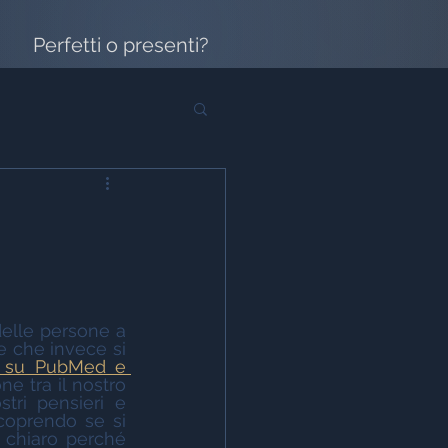
Perfetti o presenti?
elle persone a 
e che invece si 
o su PubMed e 
e tra il nostro 
tri pensieri e 
coprendo se si 
 chiaro perché 