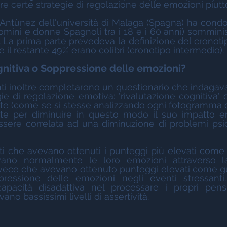
e certe strategie di regolazione delle emozioni piutt
omini e donne Spagnoli tra i 18 e i 60 anni) somminis
. La prima parte prevedeva la definizione del cronotip
 e il restante 49% erano colibrì (cronotipo intermedio).
gnitiva o Soppressione delle emozioni?
gie di regolazione emotiva: 'rivalutazione cognitiva' 
e (come se si stesse analizzando ogni fotogramma di 
nte per diminuire in questo modo il suo impatto em
ssere correlata ad una diminuzione di problemi psi
vano normalmente le loro emozioni attraverso la 
nvece che avevano ottenuto punteggi elevati come gu
ressione delle emozioni negli eventi stressanti. I
pacità disadattiva nel processare i propri pensie
ano bassissimi livelli di assertività.