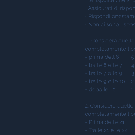
• Assicurati di risp
• Rispondi onestamen
• Non ci sono rispos
1.  Considera quello
completamente libe
- prima dell 6        5
- tra le 6 e le 7      4
- tra le 7 e le 9      3
- tra le 9 e le 10    2
- dopo le 10          1 
2. Considera quello 
completamente libe
- Prima delle 21        
- Tra le 21 e le 22     